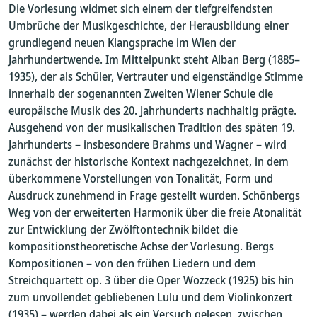
Die Vorlesung widmet sich einem der tiefgreifendsten
Umbrüche der Musikgeschichte, der Herausbildung einer
grundlegend neuen Klangsprache im Wien der
Jahrhundertwende. Im Mittelpunkt steht Alban Berg (1885–
1935), der als Schüler, Vertrauter und eigenständige Stimme
innerhalb der sogenannten Zweiten Wiener Schule die
europäische Musik des 20. Jahrhunderts nachhaltig prägte.
Ausgehend von der musikalischen Tradition des späten 19.
Jahrhunderts – insbesondere Brahms und Wagner – wird
zunächst der historische Kontext nachgezeichnet, in dem
überkommene Vorstellungen von Tonalität, Form und
Ausdruck zunehmend in Frage gestellt wurden. Schönbergs
Weg von der erweiterten Harmonik über die freie Atonalität
zur Entwicklung der Zwölftontechnik bildet die
kompositionstheoretische Achse der Vorlesung. Bergs
Kompositionen – von den frühen Liedern und dem
Streichquartett op. 3 über die Oper Wozzeck (1925) bis hin
zum unvollendet gebliebenen Lulu und dem Violinkonzert
(1935) – werden dabei als ein Versuch gelesen, zwischen